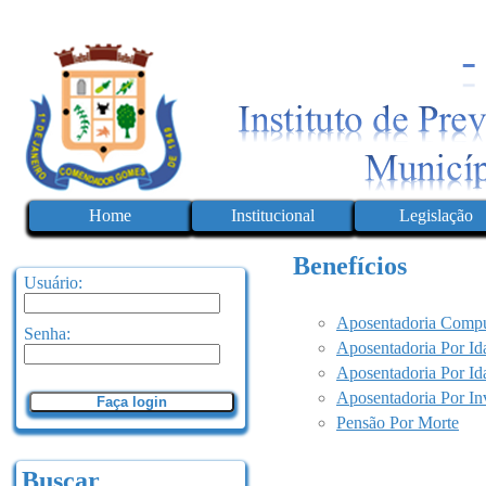
Home
Institucional
Legislação
Benefícios
Usuário:
Aposentadoria Compu
Senha:
Aposentadoria Por Id
Aposentadoria Por I
Aposentadoria Por In
Faça login
Pensão Por Morte
Buscar