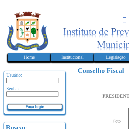
Home
Institucional
Legislação
Conselho Fiscal
Usuário:
Senha:
PRESIDEN
Faça login
Buscar